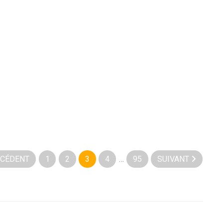
CÉDENT
1
2
3
4
…
95
SUIVANT