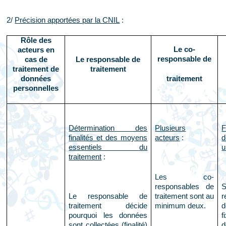
2/
Précision apportées par la CNIL
:
Rôle des
Le co-
acteurs en
responsable de
cas de
Le responsable de
traitement de
traitement
données
traitement
personnelles
Détermination des
Plusieurs
F
finalités et des moyens
acteurs
:
d
essentiels du
u
traitement
:
Les co-
responsables de
Le responsable de
traitement sont au
r
traitement décide
minimum deux.
d
pourquoi les données
f
sont collectées (finalité)
d