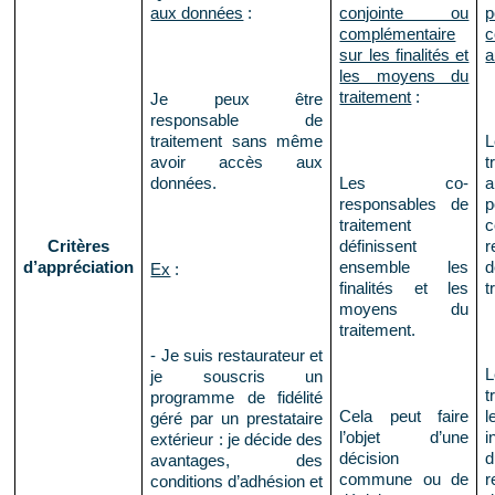
aux données
:
conjointe ou
complémentaire
c
sur les finalités et
a
les moyens du
traitement
:
Je peux être
responsable de
traitement sans même
avoir accès aux
t
données.
Les co-
responsables de
traitement
Critères
définissent
r
d’appréciation
ensemble les
d
Ex
:
finalités et les
t
moyens du
traitement.
- Je suis restaurateur et
je souscris un
t
programme de fidélité
Cela peut faire
l
géré par un prestataire
l’objet d’une
i
extérieur : je décide des
décision
d
avantages, des
commune ou de
r
conditions d’adhésion et