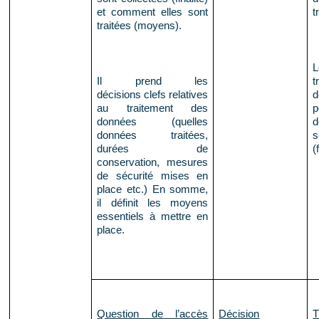
et comment elles sont
t
traitées (moyens).
Il prend les
t
décisions clefs relatives
d
au traitement des
p
données (quelles
d
données traitées,
s
durées de
(
conservation, mesures
de sécurité mises en
place etc.) En somme,
il définit les moyens
essentiels à mettre en
place.
Question de l’accès
Décision
T