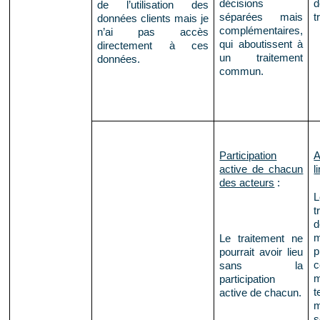
décisions
d
de l’utilisation des
séparées mais
t
données clients mais je
complémentaires,
n’ai pas accès
qui aboutissent à
directement à ces
un traitement
données.
commun.
Participation
A
active de chacun
l
des acteurs
:
t
d
Le traitement ne
p
pourrait avoir lieu
c
sans la
participation
t
active de chacun.
m
s