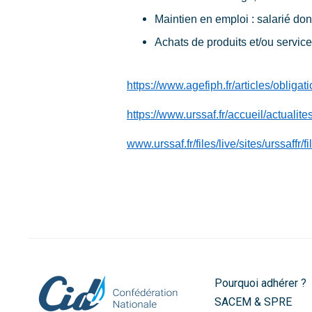
Maintien en emploi : salarié do
Achats de produits et/ou servi
https://www.agefiph.fr/articles/obliga
https://www.urssaf.fr/accueil/actualit
www.urssaf.fr/files/live/sites/urssaff
Pourquoi adhérer ?
SACEM & SPRE